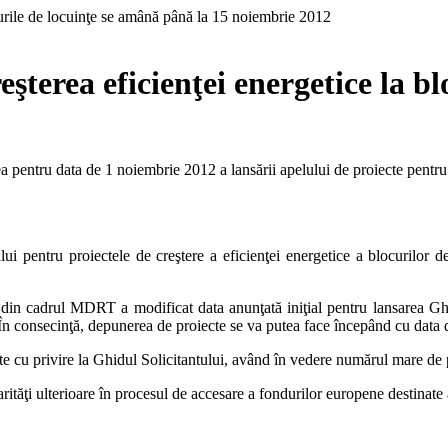
şterea eficienţei energetice la b
 pentru data de 1 noiembrie 2012 a lansării apelului de proiecte pentru c
i pentru proiectele de creştere a eficienţei energetice a blocurilor de
n cadrul MDRT a modificat data anunţată iniţial pentru lansarea Ghidu
ţe. În consecinţă, depunerea de proiecte se va putea face începând cu dat
ite cu privire la Ghidul Solicitantului, având în vedere numărul mare de p
rităţi ulterioare în procesul de accesare a fondurilor europene destinate 