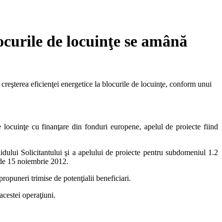
locurile de locuinţe se amână
reşterea eficienţei energetice la blocurile de locuinţe, conform unui
 locuinţe cu finanţare din fonduri europene, apelul de proiecte fiind
lui Solicitantului şi a apelului de proiecte pentru subdomeniul 1.2
a de 15 noiembrie 2012.
ropuneri trimise de potenţialii beneficiari.
acestei operaţiuni.