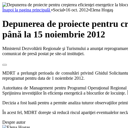
Înapoi la pagina principală
•
Social
•
16 oct. 2012
•
Elena Hogaş
Depunerea de proiecte pentru cre
până la 15 noiembrie 2012
Ministerul Dezvoltării Regionale şi Turismului a anunţat reprogramarea
comunicat de presă postat pe site-ul instituţiei.
MDRT a prelungit perioada de consultări privind Ghidul Solicitantulu
reprogramat pentru data de 1 noiembrie 2012.
Autoritatea de Management pentru Programul Operaţional Regional di
Sprijinirea investiţiilor în eficienţa energetică a blocurilor de locuin
Decizia a fost luată pentru a permite analiza tuturor observaţiilor prim
În acest fel, MDRT doreşte să reducă riscul apariţiei eventualelor necla
Despre autor