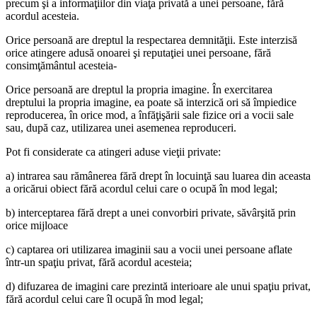
precum şi a informaţiilor din viaţa privată a unei persoane, fără
acordul acesteia.
Orice persoană are dreptul la respectarea demnităţii. Este interzisă
orice atingere adusă onoarei şi reputaţiei unei persoane, fără
consimţământul acesteia-
Orice persoană are dreptul la propria imagine. În exercitarea
dreptului la propria imagine, ea poate să interzică ori să împiedice
reproducerea, în orice mod, a înfăţişării sale fizice ori a vocii sale
sau, după caz, utilizarea unei asemenea reproduceri.
Pot fi considerate ca atingeri aduse vieţii private:
a) intrarea sau rămânerea fără drept în locuinţă sau luarea din aceasta
a oricărui obiect fără acordul celui care o ocupă în mod legal;
b) interceptarea fără drept a unei convorbiri private, săvârşită prin
orice mijloace
c) captarea ori utilizarea imaginii sau a vocii unei persoane aflate
într-un spaţiu privat, fără acordul acesteia;
d) difuzarea de imagini care prezintă interioare ale unui spaţiu privat,
fără acordul celui care îl ocupă în mod legal;