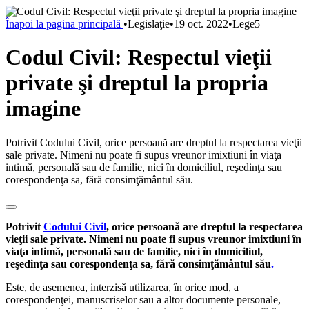
Înapoi la pagina principală
•
Legislaţie
•
19 oct. 2022
•
Lege5
Codul Civil: Respectul vieţii
private şi dreptul la propria
imagine
Potrivit Codului Civil, orice persoană are dreptul la respectarea vieţii
sale private. Nimeni nu poate fi supus vreunor imixtiuni în viaţa
intimă, personală sau de familie, nici în domiciliul, reşedinţa sau
corespondenţa sa, fără consimţământul său.
Potrivit
Codului Civil
, orice persoană are dreptul la respectarea
vieţii sale private. Nimeni nu poate fi supus vreunor imixtiuni în
viaţa intimă, personală sau de familie, nici în domiciliul,
reşedinţa sau corespondenţa sa, fără consimţământul său
.
Este, de asemenea, interzisă utilizarea, în orice mod, a
corespondenţei, manuscriselor sau a altor documente personale,