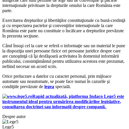
atingerile care sunt permise de lege sau de convenţiile şi pactele
internaţionale privitoare la drepturile omului la care România este
parte.
Exercitarea drepturilor şi libertăţilor constituţionale cu bună-credinţă
şi cu respectarea pactelor şi convenţiilor internaţionale la care
România este parte nu constituie o încălcare a drepturilor prevăzute
în prezenta secţiune.
Când însuşi cel la care se referă o informaţie sau un material le pune
la dispoziţia unei persoane fizice ori persoane juridice despre care
are cunoştinţă că îşi desfăşoară activitatea în domeniul informării
publicului, consimţământul pentru utilizarea acestora este prezumat,
nefiind necesar un acord scris.
Orice prelucrare a datelor cu caracter personal, prin mijloace
automate sau neautomate, se poate face numai în cazurile şi
condiţiile prevăzute de
legea
specială.
Rapid actualizată, platforma Indaco Lege5 este
instrumentul ideal pentru urmărirea modificărilor legislative,
consultarea doctrinei sau informații despre companii.
Despre autor
Lege5