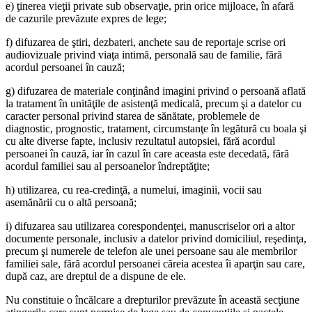
e) ţinerea vieţii private sub observaţie, prin orice mijloace, în afară
de cazurile prevăzute expres de lege;
f) difuzarea de ştiri, dezbateri, anchete sau de reportaje scrise ori
audiovizuale privind viaţa intimă, personală sau de familie, fără
acordul persoanei în cauză;
g) difuzarea de materiale conţinând imagini privind o persoană aflată
la tratament în unităţile de asistenţă medicală, precum şi a datelor cu
caracter personal privind starea de sănătate, problemele de
diagnostic, prognostic, tratament, circumstanţe în legătură cu boala şi
cu alte diverse fapte, inclusiv rezultatul autopsiei, fără acordul
persoanei în cauză, iar în cazul în care aceasta este decedată, fără
acordul familiei sau al persoanelor îndreptăţite;
h) utilizarea, cu rea-credinţă, a numelui, imaginii, vocii sau
asemănării cu o altă persoană;
i) difuzarea sau utilizarea corespondenţei, manuscriselor ori a altor
documente personale, inclusiv a datelor privind domiciliul, reşedinţa,
precum şi numerele de telefon ale unei persoane sau ale membrilor
familiei sale, fără acordul persoanei căreia acestea îi aparţin sau care,
după caz, are dreptul de a dispune de ele.
Nu constituie o încălcare a drepturilor prevăzute în această secţiune