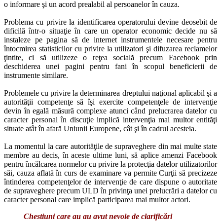
o informare şi un acord prealabil al persoanelor în cauza.
Problema cu privire la identificarea operatorului devine deosebit de
dificilă într-o situaţie în care un operator economic decide nu să
instaleze pe pagina să de internet instrumentele necesare pentru
întocmirea statisticilor cu privire la utilizatori şi difuzarea reclamelor
ţintite, ci să utilizeze o reţea socială precum Facebook prin
deschiderea unei pagini pentru fani în scopul beneficierii de
instrumente similare.
Problemele cu privire la determinarea dreptului naţional aplicabil şi a
autorităţii competenţe să îşi exercite competenţele de intervenţie
devin în egală măsură complexe atunci când prelucrarea datelor cu
caracter personal în discuţie implică intervenţia mai multor entităţi
situate atât în afară Uniunii Europene, cât şi în cadrul acesteia.
La momentul la care autorităţile de supraveghere din mai multe state
membre au decis, în aceste ultime luni, să aplice amenzi Facebook
pentru încălcarea normelor cu privire la protecţia datelor utilizatorilor
săi, cauza aflată în curs de examinare va permite Curţii să precizeze
întinderea competenţelor de intervenţie de care dispune o autoritate
de supraveghere precum ULD în privinţa unei prelucrări a datelor cu
caracter personal care implică participarea mai multor actori.
Chestiuni care au au avut nevoie de clarificări