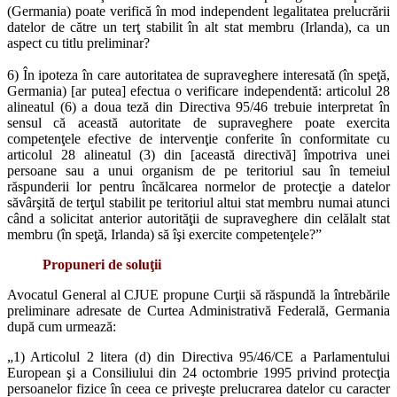
(Germania) poate verifică în mod independent legalitatea prelucrării
datelor de către un terţ stabilit în alt stat membru (Irlanda), ca un
aspect cu titlu preliminar?
6) În ipoteza în care autoritatea de supraveghere interesată (în speţă,
Germania) [ar putea] efectua o verificare independentă: articolul 28
alineatul (6) a doua teză din Directiva 95/46 trebuie interpretat în
sensul că această autoritate de supraveghere poate exercita
competenţele efective de intervenţie conferite în conformitate cu
articolul 28 alineatul (3) din [această directivă] împotriva unei
persoane sau a unui organism de pe teritoriul sau în temeiul
răspunderii lor pentru încălcarea normelor de protecţie a datelor
săvârşită de terţul stabilit pe teritoriul altui stat membru numai atunci
când a solicitat anterior autorităţii de supraveghere din celălalt stat
membru (în speţă, Irlanda) să îşi exercite competenţele?”
Propuneri de soluţii
Avocatul General al CJUE propune Curţii să răspundă la întrebările
preliminare adresate de Curtea Administrativă Federală, Germania
după cum urmează:
„1) Articolul 2 litera (d) din Directiva 95/46/CE a Parlamentului
European şi a Consiliului din 24 octombrie 1995 privind protecţia
persoanelor fizice în ceea ce priveşte prelucrarea datelor cu caracter