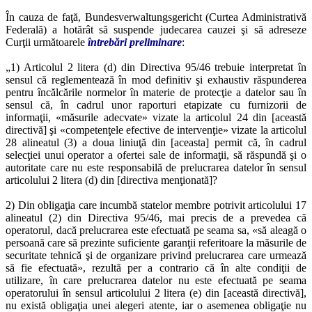
În cauza de faţă, Bundesverwaltungsgericht (Curtea Administrativă
Federală) a hotărât să suspende judecarea cauzei şi să adreseze
Curţii următoarele
întrebări preliminare
:
„1) Articolul 2 litera (d) din Directiva 95/46 trebuie interpretat în
sensul că reglementează în mod definitiv şi exhaustiv răspunderea
pentru încălcările normelor în materie de protecţie a datelor sau în
sensul că, în cadrul unor raporturi etapizate cu furnizorii de
informaţii, «măsurile adecvate» vizate la articolul 24 din [această
directivă] şi «competenţele efective de intervenţie» vizate la articolul
28 alineatul (3) a doua liniuţă din [aceasta] permit că, în cadrul
selecţiei unui operator a ofertei sale de informaţii, să răspundă şi o
autoritate care nu este responsabilă de prelucrarea datelor în sensul
articolului 2 litera (d) din [directiva menţionată]?
2) Din obligaţia care incumbă statelor membre potrivit articolului 17
alineatul (2) din Directiva 95/46, mai precis de a prevedea că
operatorul, dacă prelucrarea este efectuată pe seama sa, «să aleagă o
persoană care să prezinte suficiente garanţii referitoare la măsurile de
securitate tehnică şi de organizare privind prelucrarea care urmează
să fie efectuată», rezultă per a contrario că în alte condiţii de
utilizare, în care prelucrarea datelor nu este efectuată pe seama
operatorului în sensul articolului 2 litera (e) din [această directivă],
nu există obligaţia unei alegeri atente, iar o asemenea obligaţie nu