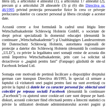
litera (d), a articolului 4 alineatul (1), a articolului 17 alineatul (2),
precum şi a articolului 28 alineatele (3) şi (6) din
Directiva nr.
46/1995
privind protecţia persoanelor fizice în ceea ce priveşte
prelucrarea datelor cu caracter personal şi libera circulaţie a acestor
date.
Această cerere a fost formulată în cadrul unui litigiu între
Wirtschaftsakademie Schleswig Holstein GmbH, o societate de
drept privat specializată în domeniul educaţiei (denumită în
continuare „Wirtschaftsakademie”) şi Unabhängiges Landeszentrum
für Datenschutz Schleswig Holstein, autoritatea regională de
protecţie a datelor din Schleswig Holstein (denumită în continuare
„ULD”), cu privire la legalitatea unei somaţii emise de aceasta din
urmă împotriva Wirtschaftsakademie, prin care i-a solicitat să
dezactiveze o „pagină pentru fani” (Fanpage) găzduită de site-ul
Facebook Ireland Ltd.
Somaţia este motivată de pretinsă încălcare a dispoziţiilor dreptului
german care transpun Directiva 46/1995, în special că urmare a
faptului că vizitatorii unei pagini pentru fani nu sunt avertizaţi cu
privire la faptul că
datele lor cu caracter personal fac obiectul unei
colectări pe reţeaua socială Facebook
(denumită în continuare
„Facebook”) cu ajutorul unor cookie-uri care sunt depuse pe hard-
diskuri, această colectare fiind efectuată pentru a întocmi statistici cu
privire la utilizatori destinate administratorului acestei pagini şi