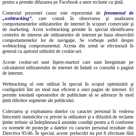
pentru a permite difuzarea pe Facebook a unor reclame cu ţintă.
Contextul prezentei cauze este reprezentat de
fenomenul de
„webtracking”
, care constă în observarea şi analizarea
comportamentelor utilizatorilor de internet în scopuri comerciale şi
de marketing. Acest webtracking permite în special identificarea
centrelor de interese ale utilizatorilor de internet pe baza observării
comportamentelor lor de navigaţie. Se vorbeşte astfel despre
webtracking comportamental. Acesta din urmă se efectuează în
general cu ajutorul utilizării de cookie-uri.
Aceste cookie-uri sunt fişiere-martori care sunt înregistrate pe
calculatorul utilizatorului de internet de îndată ce consultă o pagină
de internet.
Webtracking ul este utilizat în special în scopul optimizării şi
configurării într un mod mai eficient a unei pagini de internet. El
permite totodată operatorilor de publicitate să se adreseze în mod
ţintit diferitor segmente ale publicului.
Colectarea şi exploatarea datelor cu caracter personal în vederea
întocmirii statisticilor cu privire la utilizatori şi a difuzării de reclame
ţintite trebuie să îndeplinească anumite condiţii pentru a fi conforme
cu normele de protecţie a datelor cu caracter personal rezultate din
Directiva 95/46. În special, aceste prelucrări nu pot fi efectuate fără