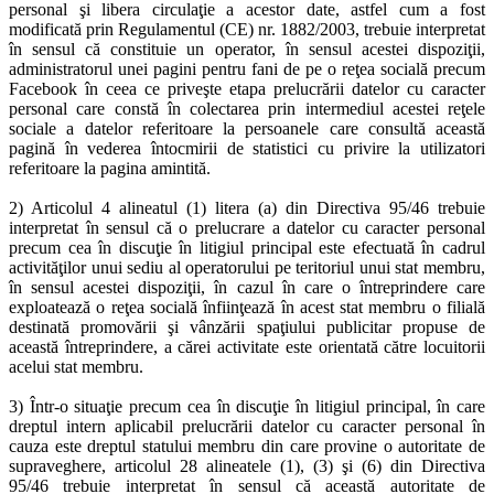
personal şi libera circulaţie a acestor date, astfel cum a fost
modificată prin Regulamentul (CE) nr. 1882/2003, trebuie interpretat
în sensul că constituie un operator, în sensul acestei dispoziţii,
administratorul unei pagini pentru fani de pe o reţea socială precum
Facebook în ceea ce priveşte etapa prelucrării datelor cu caracter
personal care constă în colectarea prin intermediul acestei reţele
sociale a datelor referitoare la persoanele care consultă această
pagină în vederea întocmirii de statistici cu privire la utilizatori
referitoare la pagina amintită.
2) Articolul 4 alineatul (1) litera (a) din Directiva 95/46 trebuie
interpretat în sensul că o prelucrare a datelor cu caracter personal
precum cea în discuţie în litigiul principal este efectuată în cadrul
activităţilor unui sediu al operatorului pe teritoriul unui stat membru,
în sensul acestei dispoziţii, în cazul în care o întreprindere care
exploatează o reţea socială înfiinţează în acest stat membru o filială
destinată promovării şi vânzării spaţiului publicitar propuse de
această întreprindere, a cărei activitate este orientată către locuitorii
acelui stat membru.
3) Într-o situaţie precum cea în discuţie în litigiul principal, în care
dreptul intern aplicabil prelucrării datelor cu caracter personal în
cauza este dreptul statului membru din care provine o autoritate de
supraveghere, articolul 28 alineatele (1), (3) şi (6) din Directiva
95/46 trebuie interpretat în sensul că această autoritate de