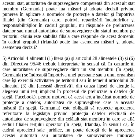
acestui stat, autoritatea de supraveghere competentă din acest alt stat
membru (Germania) poate lua măsuri şi adopta decizii privind
punerea în aplicare a normelor de protecţie a datelor şi împotriva
filialei (din Germania) care, potrivit repartizării îndatoririlor şi
responsabilităţilor în cadrul grupului, nu răspunde de prelucrarea
datelor sau numai autoritatea de supraveghere din statul membru pe
teritoriul căruia este stabilită filiala care răspunde de acest domeniu
în cadrul grupului (Irlanda) poate lua asemenea măsuri şi adopta
asemenea decizii?
5) Articolul 4 alineatul (1) litera (a) şi articolul 28 alineatele (3) şi (6)
din Directiva 95/46 trebuie interpretate în sensul că, în cazurile în
care autoritatea de supraveghere dintr un stat membru (în speţă,
Germania) se îndreaptă împotriva unei persoane sau a unui organism
care îşi exercită activitatea pe teritoriul sau în temeiul articolului 28
alineatul (3) din [această directivă], din cauza lipsei de atenţie la
alegerea unui terţ implicat în procesul de prelucrare a datelor (în
speţă, Facebook), pentru motivul că acest terţ a încălcat normele de
protecţie a datelor, autoritatea de supraveghere care ia această
măsură (în speţă, Germania) este obligată să respecte aprecierea
referitoare la legislaţia privind protecţia datelor efectuată de
autoritatea de supraveghere din celălalt stat membru în care se află
sediul filialei terţului operator (în speţă, Irlanda), în sensul că, în
cadrul aprecierii sale juridice, nu poate derogă de la aprecierea
acestei autorităţi sau autoritatea de supraveghere implicată