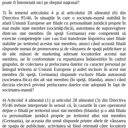
poate fi întemeiată nici pe dreptul naţional?
3) În temeiul articolului 4 şi al articolului 28 alineatul (6) din
Directiva 95/46, în situaţiile în care o societate-mamă stabilită în
afară Uniunii Europene are filiale cu personalitate juridică proprie în
mai multe state membre (societăţi-fiică), autoritatea de supraveghere
dintr-un stat membru (în speţă Germania) este competentă să
exercite competenţele care i-au fost transferate împotriva unei filiale
stabilite pe teritoriul acestui stat membru, atunci când această filială
răspunde numai de promovarea şi de vânzarea de spaţii publicitare şi
de alte măsuri de marketing adresate locuitorilor acestui stat
membru, iar în conformitate cu repartizarea îndatoririlor în cadrul
grupului, de colectarea şi prelucrarea datelor cu caracter personal pe
întregul teritoriu al Uniunii Europene şi astfel inclusiv în acest stat
membru (în speţă, Germania) răspunde exclusiv filiala autonomă
(societatea-fiica) din alt stat membru (în speţă, Irlanda), atunci când
decizia efectivă privind prelucrarea datelor este adoptată în fapt de
societatea-mamă?
4) Articolul 4 alineatul (1) şi articolul 28 alineatul (3) din Directiva
95/46 trebuie interpretate în sensul că, în cazurile în care operatorul
deţine o filială pe teritoriul unui stat membru (Irlanda) şi o altă filiala
cu personalitate juridică proprie pe teritoriul altui stat membru
(Germania), iar aceasta din urmă răspunde printre altele de vânzarea
de spaţiu de publicitate, activitatea să fiind orientată către locuitorii