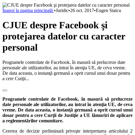
Înapoi la pagina principală
•
Juridic
•
26 oct. 2017
•
Eugen Staicu
CJUE despre Facebook şi
protejarea datelor cu caracter
personal
Programele controlate de Facebook, în masură să prelucreze date
personale ale utilizatorilor, au intrat în atenţia UE, de ceva vreme.
De data aceasta, o instanţă germană a oprit cursul unui dosar pentru
a cere Curţii...
Programele controlate de Facebook, în masură să prelucreze
date personale ale utilizatorilor, au intrat în atenţia UE, de ceva
vreme. De data aceasta, o instanţă germană a oprit cursul unui
dosar pentru a cere Curţii de Justiţie a UE lămuriri de aplicare
a reglementărilor comunitare.
Cererea de decizie preliminară priveşte interpretarea articolului 2