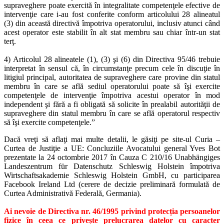
supraveghere poate exercită în integralitate competenţele efective de
intervenţie care i-au fost conferite conform articolului 28 alineatul
(3) din această directivă împotriva operatorului, inclusiv atunci când
acest operator este stabilit în alt stat membru sau chiar într-un stat
terţ.
4) Articolul 28 alineatele (1), (3) şi (6) din Directiva 95/46 trebuie
interpretat în sensul că, în circumstanţe precum cele în discuţie în
litigiul principal, autoritatea de supraveghere care provine din statul
membru în care se află sediul operatorului poate să îşi exercite
competenţele de intervenţie împotriva acestui operator în mod
independent şi fără a fi obligată să solicite în prealabil autorităţii de
supraveghere din statul membru în care se află operatorul respectiv
să îşi exercite competenţele.”
Dacă vreţi să aflaţi mai multe detalii, le găsiţi pe site-ul Curia –
Curtea de Justiţie a UE: Concluziile Avocatului general Yves Bot
prezentate la 24 octombrie 2017 în Cauza C 210/16 Unabhängiges
Landeszentrum für Datenschutz Schleswig Holstein împotriva
Wirtschaftsakademie Schleswig Holstein GmbH, cu participarea
Facebook Ireland Ltd (cerere de decizie preliminară formulată de
Curtea Administrativă Federală, Germania).
Ai nevoie de Directiva nr. 46/1995 privind protecția persoanelor
fizice în ceea ce privește prelucrarea datelor cu caracter