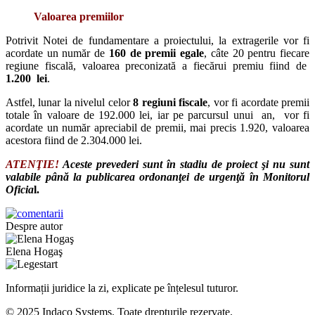
Valoarea premiilor
Potrivit Notei de fundamentare a proiectului, la extragerile vor fi
acordate un număr de
160 de premii egale
, câte 20 pentru fiecare
regiune fiscală, valoarea preconizată a fiecărui premiu fiind de
1.200 lei
.
Astfel, lunar la nivelul celor
8 regiuni fiscale
, vor fi acordate premii
totale în valoare de 192.000 lei, iar pe parcursul unui an, vor fi
acordate un număr apreciabil de premii, mai precis 1.920, valoarea
acestora fiind de 2.304.000 lei.
ATENŢIE!
Aceste prevederi sunt în stadiu de proiect şi nu sunt
valabile până la publicarea ordonanţei de urgenţă în Monitorul
Oficia
l.
Despre autor
Elena Hogaş
Informații juridice la zi, explicate pe înțelesul tuturor.
© 2025 Indaco Systems. Toate drepturile rezervate.