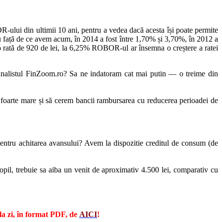
R-ului din ultimii 10 ani, pentru a vedea dacă acesta își poate permite
u față de ce avem acum, în 2014 a fost între 1,70% și 3,70%, în 2012 a
 o rată de 920 de lei, la 6,25% ROBOR-ul ar însemna o creștere a ratei
analistul FinZoom.ro? Sa ne indatoram cat mai putin — o treime din
d foarte mare și să cerem bancii rambursarea cu reducerea perioadei de
entru achitarea avansului? Avem la dispozitie creditul de consum (de
copil, trebuie sa aiba un venit de aproximativ 4.500 lei, comparativ cu
la zi, în format PDF, de
AICI
!