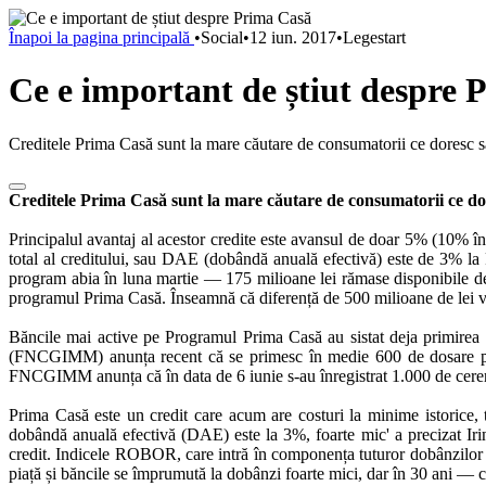
Înapoi la pagina principală
•
Social
•
12 iun. 2017
•
Legestart
Ce e important de știut despre
Creditele Prima Casă sunt la mare căutare de consumatorii ce doresc să
Creditele Prima Casă sunt la mare căutare de consumatorii ce dore
Principalul avantaj al acestor credite este avansul de doar 5% (10% î
total al creditului, sau DAE (dobândă anuală efectivă) este de 3% la
program abia în luna martie — 175 milioane lei rămase disponibile de a
programul Prima Casă. Înseamnă că diferență de 500 milioane de lei va 
Băncile mai active pe Programul Prima Casă au sistat deja primirea d
(FNCGIMM) anunța recent că se primesc în medie 600 de dosare pe zi,
FNCGIMM anunța că în data de 6 iunie s-au înregistrat 1.000 de cereri d
Prima Casă este un credit care acum are costuri la minime istorice, t
dobândă anuală efectivă (DAE) este la 3%, foarte mic' a precizat Ir
credit. Indicele ROBOR, care intră în componența tuturor dobânzilor vari
piață și băncile se împrumută la dobânzi foarte mici, dar în 30 ani — câ