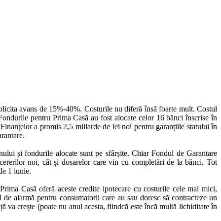
olicita avans de 15%-40%. Costurile nu diferă însă foarte mult. Costul
ondurile pentru Prima Casă au fost alocate celor 16 bănci înscrise în
nanțelor a promis 2,5 miliarde de lei noi pentru garanțiile statului în
arantare.
ului și fondurile alocate sunt pe sfârșite. Chiar Fondul de Garantare
erilor noi, cât și dosarelor care vin cu completări de la bănci. Tot
de 1 iunie.
 Prima Casă oferă aceste credite ipotecare cu costurile cele mai mici,
l de alarmă pentru consumatorii care au sau doresc să contracteze un
ă va crește (poate nu anul acesta, fiindcă este încă multă lichiditate în