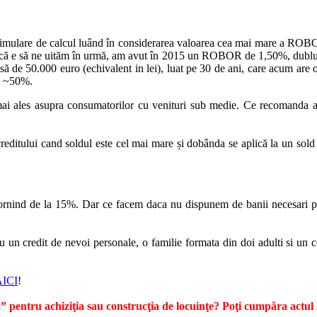
 o simulare de calcul luând în considerarea valoarea cea mai mare a ROBO
ă.' Dacă e să ne uităm în urmă, am avut în 2015 un ROBOR de 1,50%, dubl
să de 50.000 euro (echivalent in lei), luat pe 30 de ani, care acum are
și ~50%.
 mai ales asupra consumatorilor cu venituri sub medie. Ce recomanda 
 creditului cand soldul este cel mai mare și dobânda se aplică la un sol
pornind de la 15%. Dar ce facem daca nu dispunem de banii necesari p
ru un credit de nevoi personale, o familie formata din doi adulti si un 
AICI
!
entru achiziţia sau construcţia de locuinţe? Poţi cumpăra actul 