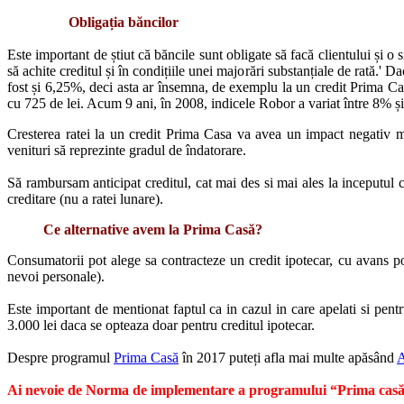
Obligația băncilor
Este important de știut că băncile sunt obligate să facă clientului și
să achite creditul și în condițiile unei majorări substanțiale de rat
fost și 6,25%, deci asta ar însemna, de exemplu la un credit Prima Ca
cu 725 de lei. Acum 9 ani, în 2008, indicele Robor a variat între 8% 
Cresterea ratei la un credit Prima Casa va avea un impact negativ
venituri să reprezinte gradul de îndatorare.
Să rambursam anticipat creditul, cat mai des si mai ales la inceputul
creditare (nu a ratei lunare).
Ce alternative avem la Prima Casă?
Consumatorii pot alege sa contracteze un credit ipotecar, cu avans 
nevoi personale).
Este important de mentionat faptul ca in cazul in care apelati si pent
3.000 lei daca se opteaza doar pentru creditul ipotecar.
Despre programul
Prima Casă
în 2017 puteți afla mai multe apăsând
Ai nevoie de Norma de implementare a programului “Prima casă” p