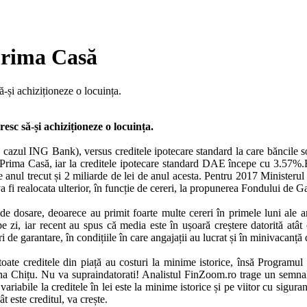
 Prima Casă
-și achiziționeze o locuința.
sc să-și achiziționeze o locuința.
n cazul ING Bank), versus creditele ipotecare standard la care băncile s
 Prima Casă, iar la creditele ipotecare standard DAE începe cu 3.57%.F
nul trecut și 2 miliarde de lei de anul acesta. Pentru 2017 Ministerul Fi
fi realocata ulterior, în funcție de cereri, la propunerea Fondului de G
e dosare, deoarece au primit foarte multe cereri în primele luni ale an
 iar recent au spus că media este în ușoară creștere datorită atât cer
e garantare, în condițiile în care angajații au lucrat și în minivacanță 
oate creditele din piață au costuri la minime istorice, însă Programul
ina Chițu. Nu va supraindatorati! Analistul FinZoom.ro trage un semna
abile la creditele în lei este la minime istorice și pe viitor cu siguranț
t este creditul, va crește.