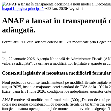
Înapoi la pagina principală
•
•
23 ian. 2026
•
Legestart
ANAF a lansat în transparență d
adăugată.
Formularul 300 este adaptat cotelor de TVA modificate prin Legea nr
Joi, 22 ianuarie 2026, Agenția Națională de Administrare Fiscală (ANA
valoarea adăugată”, ca urmare a modificărilor legislative apărute în cu
Contextul legislativ și necesitatea modificării formular
Noul proiect de ordin se fundamentează pe modificările substanțiale 
august 2025, instituie majorarea cotei standard de TVA de la 19% la 21
fizice, până la 31 iulie 2026, condiționat de îndeplinirea anumitor crit
ANAF motivează modificarea formularului (300) „Decont de taxă pe val
cotele noi pentru contribuabilii cu perioadă fiscală de tip trimestru, se
funcție de natura operațiunilor și de momentul intervenirii exigenței fis