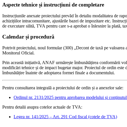
Aspecte tehnice și instrucțiuni de completare
Instrucțiunile anexate proiectului prevăd în detaliu modalitatea de rapo
achizițiilor intracomunitare, ajustările bazei de impozitare etc. Instruc
de executare silită, TVA pentru care s-a aprobat o înlesnire la plată, tax
Calendar și procedură
Potrivit proiectului, noul formular (300) „Decont de taxă pe valoarea a
Monitorul Oficial.
Prin această inițiativă, ANAF urmărește îmbunătățirea conformării volun
modificări tehnice și de impact bugetar major. Proiectul de ordin este di
îmbunătățire înainte de adoptarea formei finale a documentului.
Pentru consultarea integrală a proiectului de ordin și a anexelor sale:
Ordinul nr. 2131/2025 pentru aprobarea modelului şi conţinutul
Pentru detalii asupra cotelor actuale de TVA:
Legea nr. 141/2025 – Art. 291 Cod fiscal (cotele de TVA)