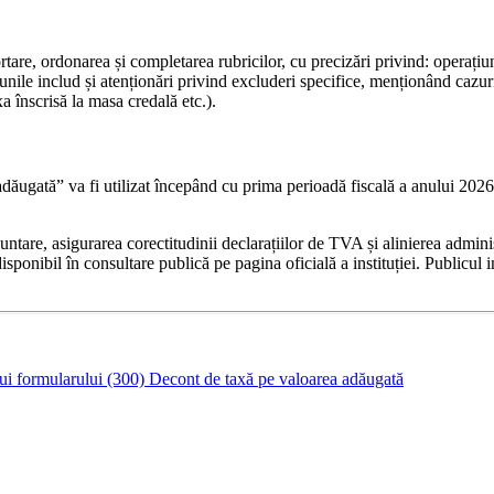
rtare, ordonarea și completarea rubricilor, cu precizări privind: operațiu
țiunile includ și atenționări privind excluderi specifice, menționând cazu
a înscrisă la masa credală etc.).
dăugată” va fi utilizat începând cu prima perioadă fiscală a anului 2026.
tare, asigurarea corectitudinii declarațiilor de TVA și alinierea adminis
sponibil în consultare publică pe pagina oficială a instituției. Publicul in
ui formularului (300) Decont de taxă pe valoarea adăugată