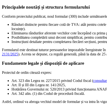
Principalele noutăți și structura formularului
Conform proiectului publicat, noul formular (300) include următoarele
Rânduri distincte pentru fiecare cotă de TVA: atât pentru cotele
locuințe).
Eliminarea rândurilor aferente vechilor cote începând cu prima 
Posibilitatea completării unui decont simplificat, pentru contribu
Instrucțiuni detaliate pentru completarea fiecărei secțiuni, pentru
Formularul este destinat tuturor persoanelor impozabile înregistrate în
2131/2025
). Acesta se depune, ca regulă generală, până la data de 25 a
Fundamente legale și dispoziții de aplicare
Proiectul de ordin citează expres:
Art. 323 din Legea nr. 227/2015 privind Codul fiscal (
consultar
Art. II și III din Legea nr. 141/2025,
Hotărârea Guvernului nr. 520/2013 privind funcționarea ANAF
Art. 342 alin. (1) din Codul de procedură fiscală.
Astfel, ordinul va abroga vechiul model de formular și va intra în vigo