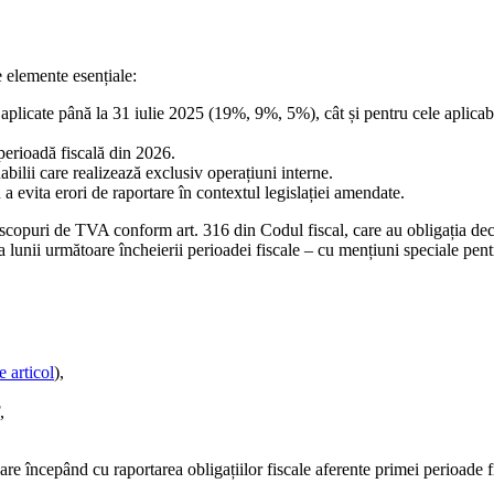
 elemente esențiale:
 aplicate până la 31 iulie 2025 (19%, 9%, 5%), cât și pentru cele aplic
perioadă fiscală din 2026.
abilii care realizează exclusiv operațiuni interne.
 a evita erori de raportare în contextul legislației amendate.
 scopuri de TVA conform art. 316 din Codul fiscal, care au obligația decl
 lunii următoare încheierii perioadei fiscale – cu mențiuni speciale pentr
e articol
),
,
are începând cu raportarea obligațiilor fiscale aferente primei perioade f