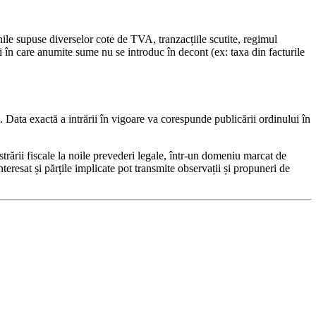
nile supuse diverselor cote de TVA, tranzacțiile scutite, regimul
ri în care anumite sume nu se introduc în decont (ex: taxa din facturile
 Data exactă a intrării în vigoare va corespunde publicării ordinului în
trării fiscale la noile prevederi legale, într-un domeniu marcat de
teresat și părțile implicate pot transmite observații și propuneri de