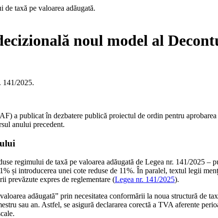
ecizională noul model al Decontu
. 141/2025.
F) a publicat în dezbatere publică proiectul de ordin pentru aprobarea
rsul anului precedent.
ului
aduse regimului de taxă pe valoarea adăugată de Legea nr. 141/2025 – p
% și introducerea unei cote reduse de 11%. În paralel, textul legii menț
erii prevăzute expres de reglementare (
Legea nr. 141/2025
).
oarea adăugată” prin necesitatea conformării la noua structură de taxe
mestru sau an. Astfel, se asigură declararea corectă a TVA aferente perioa
cale.