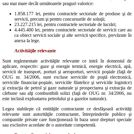
sau mai mare decât următoarele praguri valorice:
1.858.177 lei, pentru contractele sectoriale de produse şi de
servicii, precum şi pentru concursurile de soluţii;
23.227.215 lei, pentru contractele sectoriale de lucrări;
4.445.400 lei, pentru contractele sectoriale de servicii care au
ca obiect servicii sociale şi alte servicii specifice, prevăzute în
anexa la lege.
Activităţile relevante
Sunt reglementate activităţile relevante ce intră în domeniul de
aplicare, respectiv: gaze şi energie termică, energie electrică, apă,
servicii de transport, porturi şi aeroporturi, servicii poştale (faţă de
OUG nr. 34/2006, sunt excluse serviciile de poştă electronică,
serviciile financiar-poştale, serviciile filatelice şi serviciile logistice)
şi extracţia de petrol şi gaze naturale şi prospectarea şi extracţia de
cărbune sau alţi combustibili solizi (faţă de OUG nr. 34/2006, nu
este inclusă exploatarea petrolului şi a gazelor naturale).
Legea stabileşte că entităţile contractante ce desfăşoară activităţi
relevante sunt autorităţile contractante, întreprinderile publice şi
companiile private care funcţionează în baza unor drepturi speciale
sau exclusive acordate de o autoritate competentă.