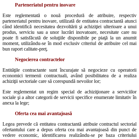
Parteneriatul pentru inovare
Este reglementată o nouă procedură de atribuire, respectiv
parteneriatul pentru inovare, utilizată de entitatea contractantă atunci
când identifică necesitatea dezvoltării şi achiziţiei ulterioare a unui
produs, serviciu sau a unor lucrări inovatoare, necesitate care nu
poate fi satisfăcută de soluţiile disponibile pe piaţă la un anumit
moment, utilizându-se în mod exclusiv criteriul de atribuire cel mai
bun raport calitate-preţ.
Negocierea contractelor
Entităţile contractante sunt încurajate să negocieze cu operatorii
economici termenii contractuali, având posibilitatea de a realiza
achiziţii sectoriale care să corespundă nevoilor lor;
Este reglementat un regim special de achiziţionare a serviciilor
sociale şi a altor categorii de servicii specifice enumerate limitativ în
anexa la lege;
Oferta cea mai avantajoasă
Legea prevede că entitatea contractantă atribuie contractul sectorial
ofertantului care a depus oferta cea mai avantajoasă din punct de
vedere economic, identificarea realizându-se pe baza criteriului