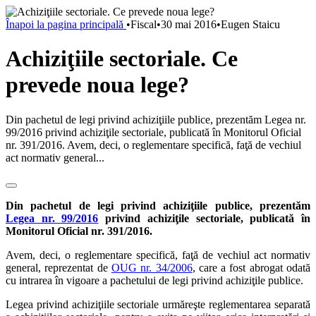
Înapoi la pagina principală
•
Fiscal
•
30 mai 2016
•
Eugen Staicu
Achiziţiile sectoriale. Ce
prevede noua lege?
Din pachetul de legi privind achiziţiile publice, prezentăm Legea nr.
99/2016 privind achiziţile sectoriale, publicată în Monitorul Oficial
nr. 391/2016. Avem, deci, o reglementare specifică, faţă de vechiul
act normativ general...
Din pachetul de legi privind achiziţiile publice, prezentăm
Legea nr. 99/2016
privind achiziţile sectoriale, publicată în
Monitorul Oficial nr. 391/2016.
Avem, deci, o reglementare specifică, faţă de vechiul act normativ
general, reprezentat de
OUG nr. 34/2006
, care a fost abrogat odată
cu intrarea în vigoare a pachetului de legi privind achiziţile publice.
Legea privind achiziţiile sectoriale urmăreşte reglementarea separată