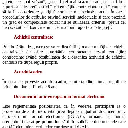
„preţul cel mai scăzut”, „costul cel mai scăzut” sau „cel mai bun
raport calitate-preţ”, astfel încât entităţile contractante sunt încurajate
să ia în considerare şi alţi factori, iar nu exclusiv preţul. În cazul
procedurilor de atribuire privind servicii intelectuale şi care prezintă
un grad de complexitate ridicat nu se utilizează criteriul “preţul cel
mai scăzut” ci doar criteriul “cel mai bun raport calitate-preţ”.
Achiziţii centralizate
Prin hotărâre de guvern se va realiza înfiinţarea de unităţi de achiziţii
centralizate de către autorităţile contractante, restul entităţilor
contractante având posibilitatea de a organiza activităţi de achiziţii
centralizate după reguli proprii.
Acordul-cadru
În ceea ce priveşte acordul-cadru, sunt stabilite numai reguli de
principiu, durata fiind de 8 ani.
Documentul unic european în format electronic
Este reglementată posibilitatea ca în vederea participării la o
procedură de atribuire ofertanţii să depună iniţial un document unic
european în format electronic (DUAE), urmând ca numai
ofertantului clasat pe primul loc să îi fie solicitate documentele care
atestă îndeplinirea cerinţelor cuprinse în DUAE.