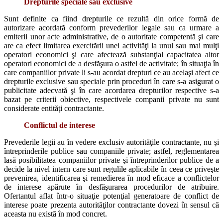
Drepturile speciale sau exclusive
Sunt definite ca fiind drepturile ce rezultă din orice formă de
autorizare acordată conform prevederilor legale sau ca urmare a
emiterii unor acte administrative, de o autoritate competentă şi care
are ca efect limitarea exercitării unei activităţi la unul sau mai mulţi
operatori economici şi care afectează substanţial capacitatea altor
operatori economici de a desfăşura o astfel de activitate; în situaţia în
care companiilor private li s-au acordat drepturi ce au acelaşi afect ce
drepturile exclusive sau speciale prin proceduri în care s-a asigurat o
publicitate adecvată şi în care acordarea drepturilor respective s-a
bazat pe criterii obiective, respectivele companii private nu sunt
considerate entităţi contractante.
Conflictul de interese
Prevederile legii au în vedere exclusiv autorităţile contractante, nu şi
întreprinderile publice sau companiile private; astfel, reglementarea
lasă posibilitatea companiilor private şi întreprinderilor publice de a
decide la nivel intern care sunt regulile aplicabile în ceea ce priveşte
prevenirea, identificarea şi remedierea în mod eficace a conflictelor
de interese apărute în desfăşurarea procedurilor de atribuire.
Ofertantul aflat într-o situaţie potenţial generatoare de conflict de
interese poate prezenta autorităţilor contractante dovezi în sensul că
aceasta nu există în mod concret.