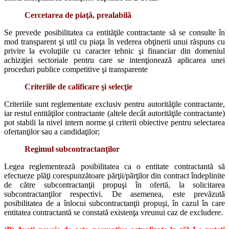
Cercetarea de piaţă, prealabilă
Se prevede posibilitatea ca entităţile contractante să se consulte în
mod transparent şi util cu piaţa în vederea obţinerii unui răspuns cu
privire la evoluţiile cu caracter tehnic şi financiar din domeniul
achiziţiei sectoriale pentru care se intenţionează aplicarea unei
proceduri publice competitive şi transparente
Criteriile de calificare şi selecţie
Criteriile sunt reglementate exclusiv pentru autorităţile contractante,
iar restul entităţilor contractante (altele decât autorităţile contractante)
pot stabili la nivel intern norme şi criterii obiective pentru selectarea
ofertanţilor sau a candidaţilor;
Regimul subcontractanţilor
Legea reglementează posibilitatea ca o entitate contractantă să
efectueze plăţi corespunzătoare părţii/părţilor din contract îndeplinite
de către subcontractanţii propuşi în ofertă, la solicitarea
subcontractanţilor respectivi. De asemenea, este prevăzută
posibilitatea de a înlocui subcontractanţii propuşi, în cazul în care
entitatea contractantă se constată existenţa vreunui caz de excludere.