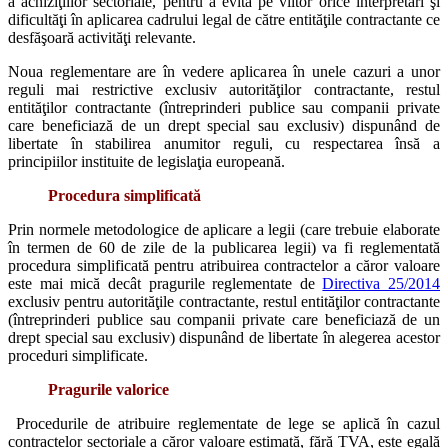
a achiziţiilor sectoriale, pentru a evita pe viitor orice interpretări şi
dificultăţi în aplicarea cadrului legal de către entităţile contractante ce
desfăşoară activităţi relevante.
Noua reglementare are în vedere aplicarea în unele cazuri a unor
reguli mai restrictive exclusiv autorităţilor contractante, restul
entităţilor contractante (întreprinderi publice sau companii private
care beneficiază de un drept special sau exclusiv) dispunând de
libertate în stabilirea anumitor reguli, cu respectarea însă a
principiilor instituite de legislaţia europeană.
Procedura simplificată
Prin normele metodologice de aplicare a legii (care trebuie elaborate
în termen de 60 de zile de la publicarea legii) va fi reglementată
procedura simplificată pentru atribuirea contractelor a căror valoare
este mai mică decât pragurile reglementate de
Directiva 25/2014
exclusiv pentru autorităţile contractante, restul entităţilor contractante
(întreprinderi publice sau companii private care beneficiază de un
drept special sau exclusiv) dispunând de libertate în alegerea acestor
proceduri simplificate.
Pragurile valorice
Procedurile de atribuire reglementate de lege se aplică în cazul
contractelor sectoriale a căror valoare estimată, fără TVA, este egală